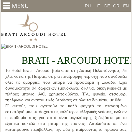
RU
IT
DE
GR
EN
BRATI - ARCOUDI HOTE
Το
Hotel Brati - Arcoudi
βρίσκεται στη
Δυτική Πελοπόννησο
, 75
χλμ. νότια της
Πάτρας
, σε μια πανέμορφη περιοχή που συνδυάζει
όλες τις ομορφιές που μπορεί να προσφέρει η Ελλάδα. Έχει
δυναμικότητα 94 δωματίων (μονόκλινα, δίκλινα, οικογενειακά) με
πλήρες μπάνιο, A/C, χρηματοκιβώτιο, T.V., ψυγείο, σεσουάρ,
τηλέφωνο και αναπαυτικές βεράντες σε όλα τα δωμάτια, με θέα .
Γι' αυτούς που αγαπούν το καλό φαγητό το στεγασμένο
εστιατόριό μας υπόσχεται τις καλύτερες ελληνικές γεύσεις, ενώ αν
η επιθυμία σας για ποτό είναι μεγαλύτερη, ξεδιψάστε με τα
εξωτικά κοκτέιλ στο μπαρ της πισίνας. Απολαύστε σε ένα
καταπράσινο περιβάλλον, την φύση, παίρνοντας το πρωινό σας