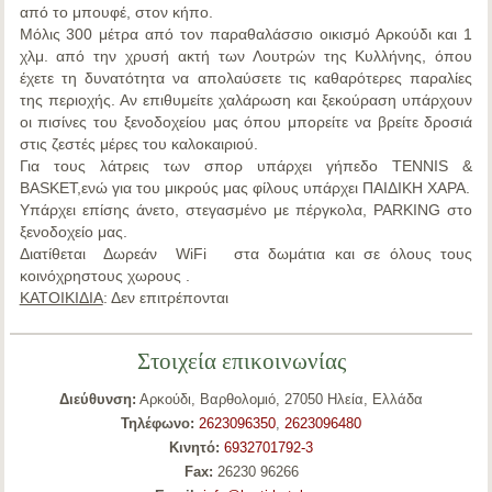
από το μπουφέ, στον κήπο.
Μόλις 300 μέτρα από τον παραθαλάσσιο οικισμό
Αρκούδι
και 1
χλμ. από την χρυσή ακτή των
Λουτρών της Κυλλήνης
, όπου
έχετε τη δυνατότητα να απολαύσετε τις καθαρότερες παραλίες
της περιοχής. Αν επιθυμείτε χαλάρωση και ξεκούραση υπάρχουν
οι πισίνες του ξενοδοχείου μας όπου μπορείτε να βρείτε δροσιά
στις ζεστές μέρες του καλοκαιριού.
Για τους λάτρεις των σπορ υπάρχει γήπεδο
TENNIS &
BASKET,
ενώ για του μικρούς μας φίλους υπάρχει
ΠΑΙΔΙΚΗ ΧΑΡΑ
.
Υπάρχει επίσης άνετο, στεγασμένο με πέργκολα,
PARKING
στο
ξενοδοχείο μας.
Διατίθεται
Δωρεάν
WiFi
στα δωμάτια και σε όλους τους
κοινόχρηστους χωρους .
ΚΑΤΟΙΚΙΔΙΑ
: Δεν επιτρέπονται
Στοιχεία επικοινωνίας
Διεύθυνση:
Αρκούδι, Βαρθολομιό, 27050 Ηλεία, Ελλάδα
Τηλέφωνο:
2623096350
,
2623096480
Κινητό:
6932701792-3
Fax:
26230 96266