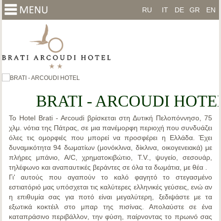
RU
IT
DE
GR
EN
BRATI - ARCOUDI HOTE
Το
Hotel Brati - Arcoudi
βρίσκεται στη
Δυτική Πελοπόννησο
, 75
χλμ. νότια της
Πάτρας
, σε μια πανέμορφη περιοχή που συνδυάζει
όλες τις ομορφιές που μπορεί να προσφέρει η Ελλάδα. Έχει
δυναμικότητα 94 δωματίων (μονόκλινα, δίκλινα, οικογενειακά) με
πλήρες μπάνιο, A/C, χρηματοκιβώτιο, T.V., ψυγείο, σεσουάρ,
τηλέφωνο και αναπαυτικές βεράντες σε όλα τα δωμάτια, με θέα .
Γι' αυτούς που αγαπούν το καλό φαγητό το στεγασμένο
εστιατόριό μας υπόσχεται τις καλύτερες ελληνικές γεύσεις, ενώ αν
η επιθυμία σας για ποτό είναι μεγαλύτερη, ξεδιψάστε με τα
εξωτικά κοκτέιλ στο μπαρ της πισίνας. Απολαύστε σε ένα
καταπράσινο περιβάλλον, την φύση, παίρνοντας το πρωινό σας