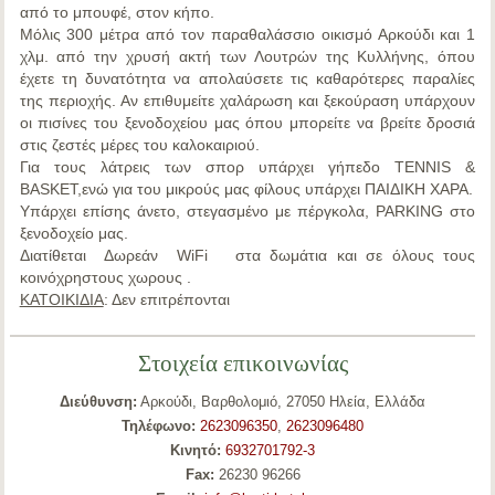
από το μπουφέ, στον κήπο.
Μόλις 300 μέτρα από τον παραθαλάσσιο οικισμό
Αρκούδι
και 1
χλμ. από την χρυσή ακτή των
Λουτρών της Κυλλήνης
, όπου
έχετε τη δυνατότητα να απολαύσετε τις καθαρότερες παραλίες
της περιοχής. Αν επιθυμείτε χαλάρωση και ξεκούραση υπάρχουν
οι πισίνες του ξενοδοχείου μας όπου μπορείτε να βρείτε δροσιά
στις ζεστές μέρες του καλοκαιριού.
Για τους λάτρεις των σπορ υπάρχει γήπεδο
TENNIS &
BASKET,
ενώ για του μικρούς μας φίλους υπάρχει
ΠΑΙΔΙΚΗ ΧΑΡΑ
.
Υπάρχει επίσης άνετο, στεγασμένο με πέργκολα,
PARKING
στο
ξενοδοχείο μας.
Διατίθεται
Δωρεάν
WiFi
στα δωμάτια και σε όλους τους
κοινόχρηστους χωρους .
ΚΑΤΟΙΚΙΔΙΑ
: Δεν επιτρέπονται
Στοιχεία επικοινωνίας
Διεύθυνση:
Αρκούδι, Βαρθολομιό, 27050 Ηλεία, Ελλάδα
Τηλέφωνο:
2623096350
,
2623096480
Κινητό:
6932701792-3
Fax:
26230 96266