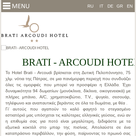
RU
IT
DE
GR
EN
BRATI - ARCOUDI HOTE
Το
Hotel Brati - Arcoudi
βρίσκεται στη
Δυτική Πελοπόννησο
, 75
χλμ. νότια της
Πάτρας
, σε μια πανέμορφη περιοχή που συνδυάζει
όλες τις ομορφιές που μπορεί να προσφέρει η Ελλάδα. Έχει
δυναμικότητα 94 δωματίων (μονόκλινα, δίκλινα, οικογενειακά) με
πλήρες μπάνιο, A/C, χρηματοκιβώτιο, T.V., ψυγείο, σεσουάρ,
τηλέφωνο και αναπαυτικές βεράντες σε όλα τα δωμάτια, με θέα .
Γι' αυτούς που αγαπούν το καλό φαγητό το στεγασμένο
εστιατόριό μας υπόσχεται τις καλύτερες ελληνικές γεύσεις, ενώ αν
η επιθυμία σας για ποτό είναι μεγαλύτερη, ξεδιψάστε με τα
εξωτικά κοκτέιλ στο μπαρ της πισίνας. Απολαύστε σε ένα
καταπράσινο περιβάλλον, την φύση, παίρνοντας το πρωινό σας