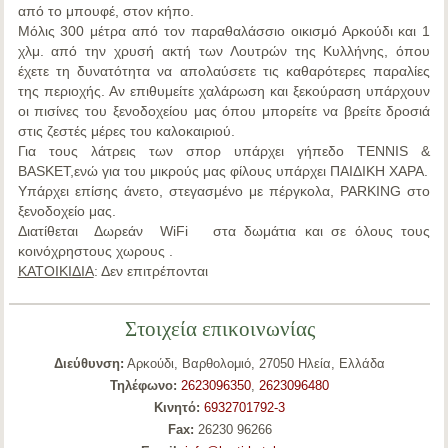
από το μπουφέ, στον κήπο.
Μόλις 300 μέτρα από τον παραθαλάσσιο οικισμό
Αρκούδι
και 1
χλμ. από την χρυσή ακτή των
Λουτρών της Κυλλήνης
, όπου
έχετε τη δυνατότητα να απολαύσετε τις καθαρότερες παραλίες
της περιοχής. Αν επιθυμείτε χαλάρωση και ξεκούραση υπάρχουν
οι πισίνες του ξενοδοχείου μας όπου μπορείτε να βρείτε δροσιά
στις ζεστές μέρες του καλοκαιριού.
Για τους λάτρεις των σπορ υπάρχει γήπεδο
TENNIS &
BASKET,
ενώ για του μικρούς μας φίλους υπάρχει
ΠΑΙΔΙΚΗ ΧΑΡΑ
.
Υπάρχει επίσης άνετο, στεγασμένο με πέργκολα,
PARKING
στο
ξενοδοχείο μας.
Διατίθεται
Δωρεάν
WiFi
στα δωμάτια και σε όλους τους
κοινόχρηστους χωρους .
ΚΑΤΟΙΚΙΔΙΑ
: Δεν επιτρέπονται
Στοιχεία επικοινωνίας
Διεύθυνση:
Αρκούδι, Βαρθολομιό, 27050 Ηλεία, Ελλάδα
Τηλέφωνο:
2623096350
,
2623096480
Κινητό:
6932701792-3
Fax:
26230 96266